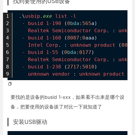
找到要使用的USB设备
.\
usbip
.exe
list
-l
-
busid
1-190
 (
0
bda
:
565
a)
Realtek
Semiconductor
Corp
. : 
unkno
-
busid
1-160
 (
8087
:
0
aaa)
Intel
Corp
. : 
unknown
product
 (
8087
-
busid
1-55
 (
0
bda
:
0177
)
Realtek
Semiconductor
Corp
. : 
unkno
-
busid
1-238
 (
2717
:
5010
)
unknown
vendor
 : 
unknown
product
 (
2
要找的是设备的busid 1-xxx，如果看不出来是哪个设
备，把要使用的设备拔了对比一下就知道了
安装USB驱动